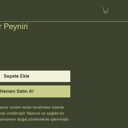
e
 Peyniri
Sepete Ekle
Hemen Satın Al
eynir üretim tesisi tarafından özenle 
 üretilmiştir. Naturel ve sağlıklı bir 
tamamen doğal yöntemlerle işlenmiştir. 
eçilmez lezzetlerinden olan Eski 