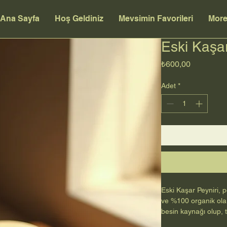
Ana Sayfa
Hoş Geldiniz
Mevsimin Favorileri
Mor
Eski Kaşar
Fiyat
₺600,00
Adet
*
Eski Kaşar Peyniri, p
ve %100 organik olarak
besin kaynağı olup, 
Türk mutfağının vazg