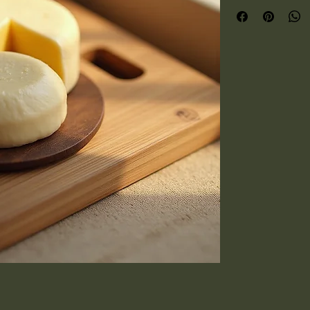
Kaşar Peyniri, Türk 
ürünlerindendir. Üre
kullanılmamıştır. Esk
doğal yapısıyla tüket
sunmaktadır. Kaliteli
yaşamak isteyenler içi